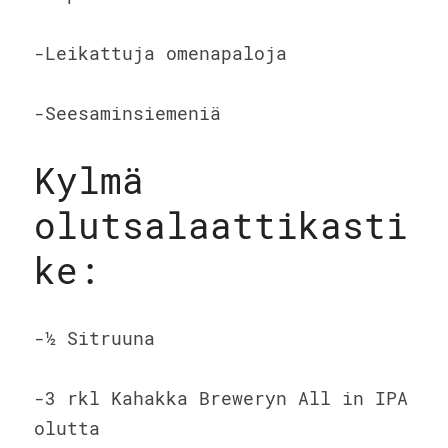
-Leikattuja omenapaloja
-Seesaminsiemeniä
Kylmä 
olutsalaattikasti
ke:
-½ Sitruuna
-3 rkl Kahakka Breweryn All in IPA 
olutta