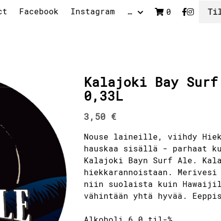
ct
Facebook
Instagram
…
0
Ti
Kalajoki Bay Surf
0,33L
3,50 €
Nouse laineille, viihdy Hie
hauskaa sisällä - parhaat k
Kalajoki Bayn Surf Ale. Kal
hiekkarannoistaan. Merivesi
niin suolaista kuin Hawaiji
vähintään yhtä hyvää. Eeppi
Alkoholi 6,0 til-%