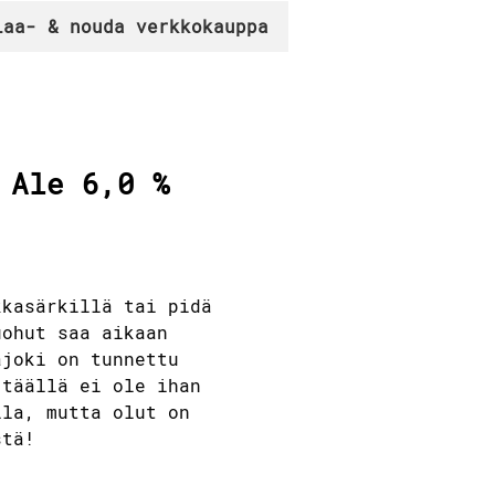
laa- & nouda verkkokauppa
 Ale 6,0 %
kkasärkillä tai pidä
uohut saa aikaan
ajoki on tunnettu
 täällä ei ole ihan
lla, mutta olut on
stä!